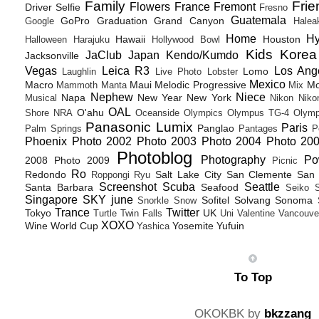
Family
Frie
Flowers
France
Fremont
Driver Selfie
Fresno
Guatemala
GoPro
Graduation
Grand Canyon
Google
Halea
Home
H
Hawaii
Houston
Halloween
Harajuku
Hollywood Bowl
Kids
Korea
JaClub
Japan
Kendo/Kumdo
Jacksonville
Vegas
Leica R3
Los Ang
Lomo
Laughlin
Live Photo
Lobster
Mexico
Macro
Maui
Melodic Progressive
Mo
Mammoth
Manta
Mix
Nephew
Niece
Napa
New Year
New York
Musical
Nikon
Niko
OAL
O'ahu
Shore
NRA
Oceanside
Olympics
Olympus TG-4
Olymp
Panasonic Lumix
Paris
Panglao
Palm Springs
Pantages
P
Phoenix
Photo 2002
Photo 2003
Photo 2004
Photo 20
Photoblog
Photography
Po
2008
Photo 2009
Picnic
Ro
Redondo
Salt Lake City
San Clemente
San 
Roppongi
Ryu
Screenshot
Scuba
Seattle
Santa Barbara
Seafood
Seiko
Singapore
SKY june
Sofitel
Solvang
Sonoma
Snorkle
Snow
Trance
Twitter
Tokyo
UK
Turtle
Twin Falls
Uni
Valentine
Vancouve
XOXO
Wine
World Cup
Yosemite
Yufuin
Yashica
To Top
OKOKBK by
bkzzang