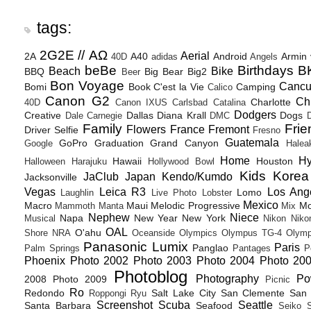
tags:
2G2E // ΑΩ
Aerial
2A
A40
Android
Armin
40D
adidas
Angels
beBe
Birthdays
B
Beach
Bike
BBQ
Big Bear
Big2
Beer
Bon Voyage
Canc
Bomi
Book
C'est la Vie
Camping
Calico
Canon G2
Ch
Charlotte
40D
Canon IXUS
Carlsbad
Catalina
Dodgers
Creative
Dallas
Diana Krall
Dogs
Dale Carnegie
DMC
D
Family
Frie
Flowers
France
Fremont
Driver Selfie
Fresno
Guatemala
GoPro
Graduation
Grand Canyon
Google
Halea
Home
H
Hawaii
Houston
Halloween
Harajuku
Hollywood Bowl
Kids
Korea
JaClub
Japan
Kendo/Kumdo
Jacksonville
Vegas
Leica R3
Los Ang
Lomo
Laughlin
Live Photo
Lobster
Mexico
Macro
Maui
Melodic Progressive
Mo
Mammoth
Manta
Mix
Nephew
Niece
Napa
New Year
New York
Musical
Nikon
Niko
OAL
O'ahu
Shore
NRA
Oceanside
Olympics
Olympus TG-4
Olymp
Panasonic Lumix
Paris
Panglao
Palm Springs
Pantages
P
Phoenix
Photo 2002
Photo 2003
Photo 2004
Photo 20
Photoblog
Photography
Po
2008
Photo 2009
Picnic
Ro
Redondo
Salt Lake City
San Clemente
San 
Roppongi
Ryu
Screenshot
Scuba
Seattle
Santa Barbara
Seafood
Seiko